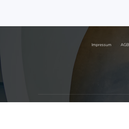
Impressum
AGB
Online bestellen
Info Bros
bizSoft bequem in unserem
bizSoft Bros