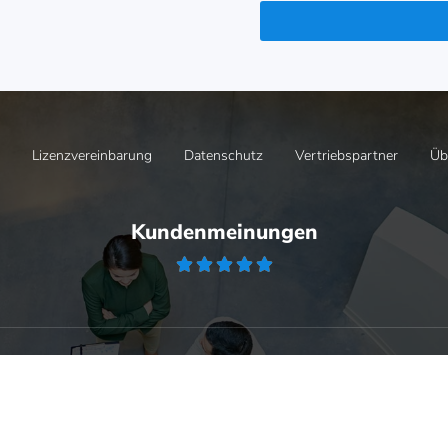
Lizenzvereinbarung
Datenschutz
Vertriebspartner
Üb
Kundenmeinungen





chüre
Haben Sie Fragen
Preise auf e
chüre
Wir beraten Sie gerne!
Faire Preise & 