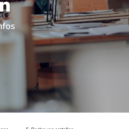
n
nfos