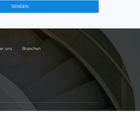
SENDEN
er uns
Branchen
inen Blick
top Qualität