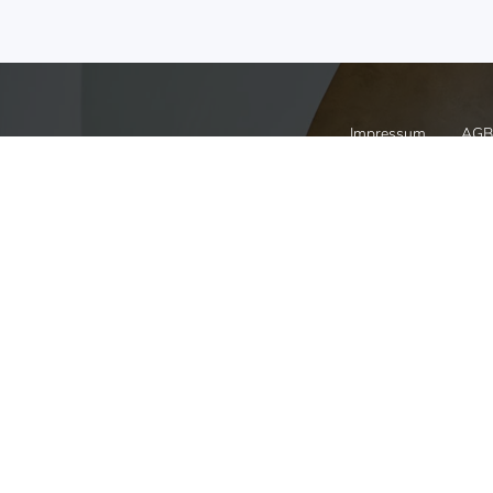
Impressum
AGB
Online bestellen
Info Bros
bizSoft bequem in unserem
bizSoft Bros
online Shop bestellen.
als PDF Dow