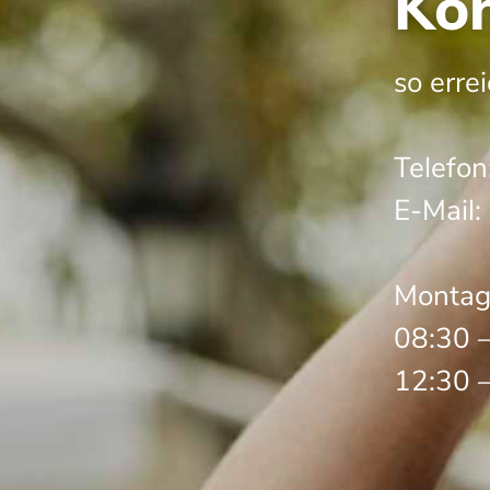
Kon
so erre
Telefon
E-Mail:
Montag 
08:30 
12:30 