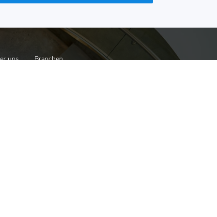
er uns
Branchen
inen Blick
top Qualität
ichtig!