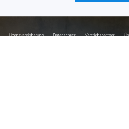
Lizenzvereinbarung
Datenschutz
Vertriebspartner
Üb
Kundenmeinungen





chüre
Haben Sie Fragen
Preise auf e
chüre
Wir beraten Sie gerne!
Faire Preise & 
nload
Melden Sie sich bei uns.
sind uns sehr w