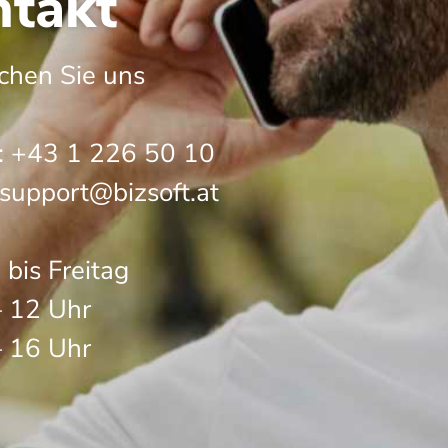
takt
ichen Sie uns
:
+43 1 226 50 10
support@bizsoft.at
bis Freitag
– 12 Uhr
– 16 Uhr