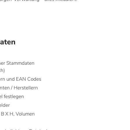
aten
her Stammdaten
ch)
ern und EAN Codes
ten / Herstellern
el festlegen
elder
X B X H, Volumen