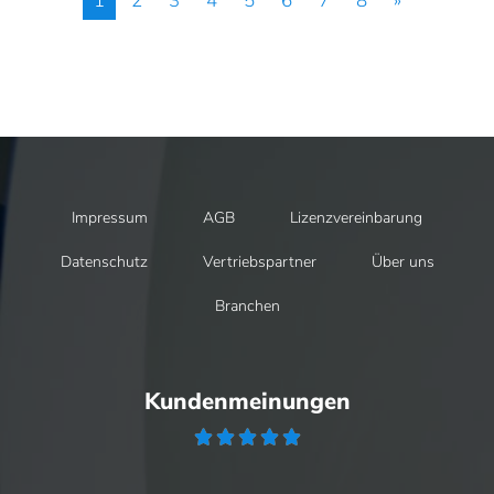
1
2
3
4
5
6
7
8
»
Impressum
AGB
Lizenzvereinbarung
Datenschutz
Vertriebspartner
Über uns
Branchen
Kundenmeinungen




