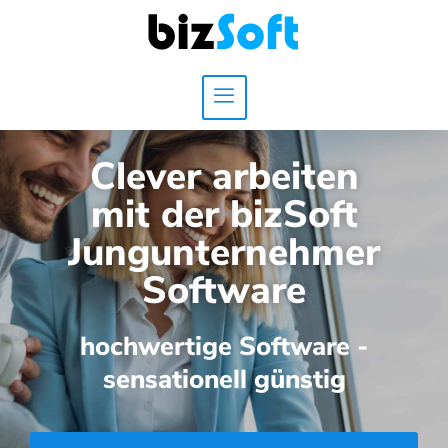
Clever arbeiten
mit der bizSoft
Jungunternehmer
Software
hochwertige Software -
sensationell günstig