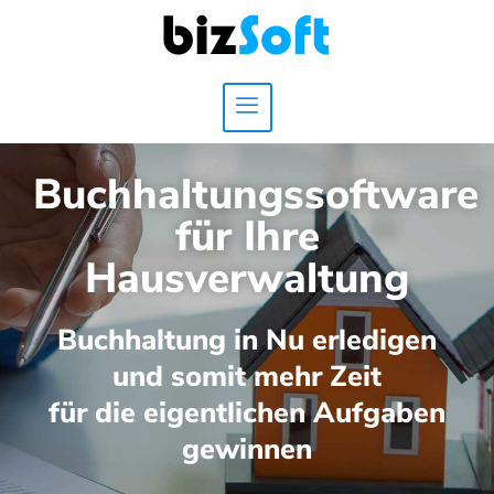
Buchhaltungssoftware
für Ihre
Hausverwaltung
Buchhaltung in Nu erledigen
und somit mehr Zeit
für die eigentlichen Aufgaben
gewinnen