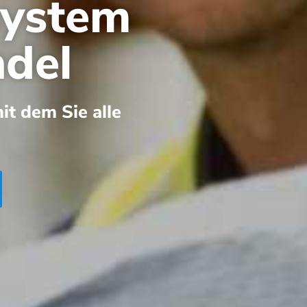
system
ndel
it dem Sie alle