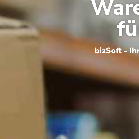
Ware
fü
bizSoft - I