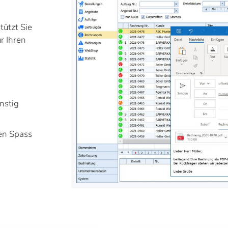
ützt Sie
ür Ihren
nstig
en Spass