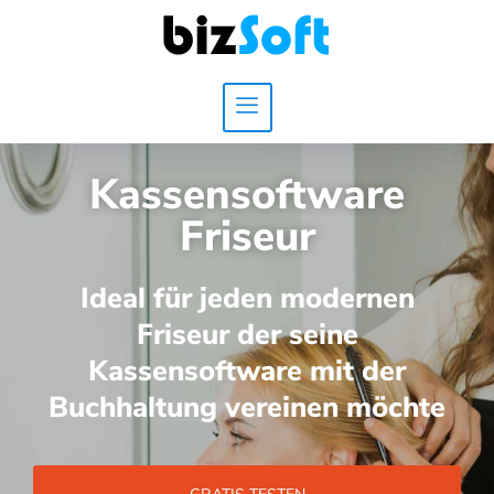
Kassensoftware
Friseur
Ideal für jeden modernen
Friseur der seine
Kassensoftware mit der
Buchhaltung vereinen möchte