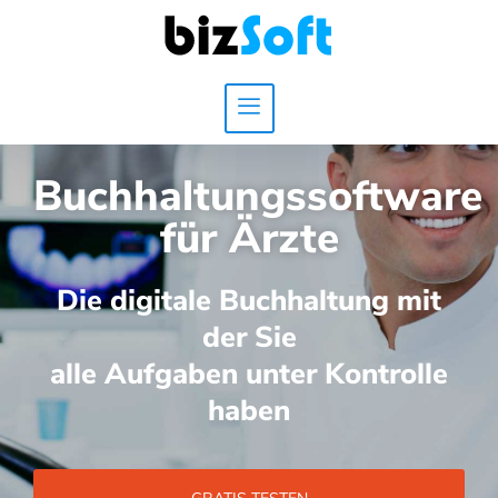
Buchhaltungssoftware
für Ärzte
Die digitale Buchhaltung mit
der Sie
alle Aufgaben unter Kontrolle
haben